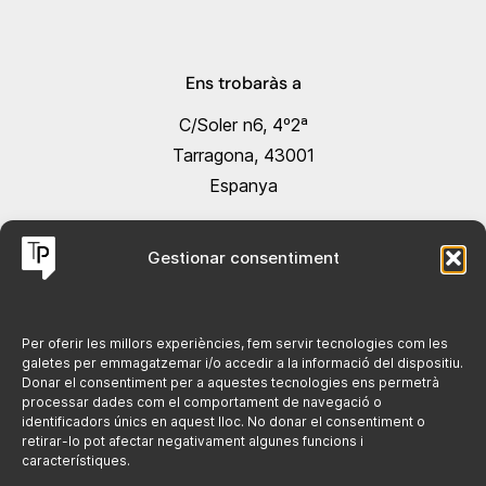
Ens trobaràs a
C/Soler n6, 4º2ª
Tarragona, 43001
Espanya
Gestionar consentiment
Contacta'ns @
hola@tarracopublicitat.com
+34 691 084 364
Per oferir les millors experiències, fem servir tecnologies com les
galetes per emmagatzemar i/o accedir a la informació del dispositiu.
Donar el consentiment per a aquestes tecnologies ens permetrà
Legal
processar dades com el comportament de navegació o
identificadors únics en aquest lloc. No donar el consentiment o
retirar-lo pot afectar negativament algunes funcions i
Politica de cookies
característiques.
Avís legal