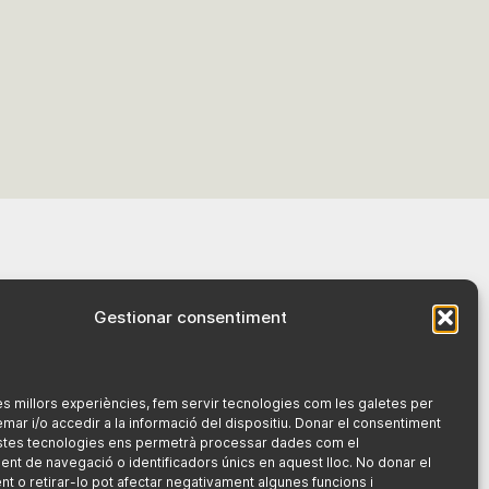
Gestionar consentiment
Legal
les millors experiències, fem servir tecnologies com les galetes per
Politica de cookies
r i/o accedir a la informació del dispositiu. Donar el consentiment
Avís legal
stes tecnologies ens permetrà processar dades com el
t de navegació o identificadors únics en aquest lloc. No donar el
Política de privacitat
t o retirar-lo pot afectar negativament algunes funcions i