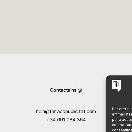
Contacta'ns @
Per oferir 
hola@tarracopublicitat.com
emmagatzema
+34 691 084 364
per a aque
comportamen
consentimen